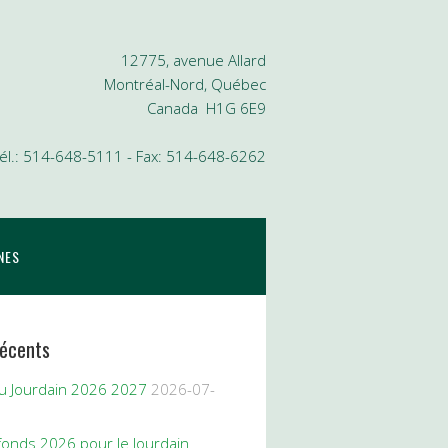
12775, avenue Allard
Montréal-Nord, Québec
Canada H1G 6E9
él.: 514-648-5111 - Fax: 514-648-6262
NES
récents
du Jourdain 2026 2027
2026-07-
fonds 2026 pour le Jourdain