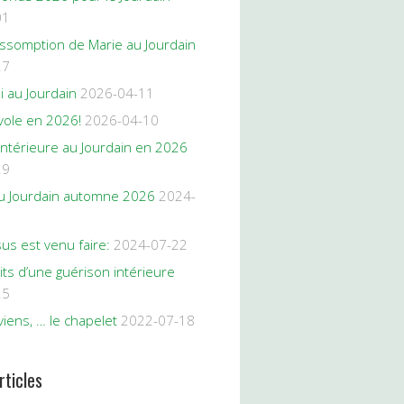
01
Assomption de Marie au Jourdain
27
oi au Jourdain
2026-04-11
vole en 2026!
2026-04-10
intérieure au Jourdain en 2026
29
 au Jourdain automne 2026
2024-
us est venu faire:
2024-07-22
its d’une guérison intérieure
25
iens, … le chapelet
2022-07-18
rticles