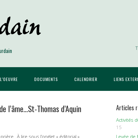
T
urdain
L’OEUVRE
DOCUMENTS
CALENDRIER
LIENS EXTER
e de l’âme…St-Thomas d’Aquin
Articles 
Activités 
15
rière…À lire sous l’onglet « éditorial »
Levée de 