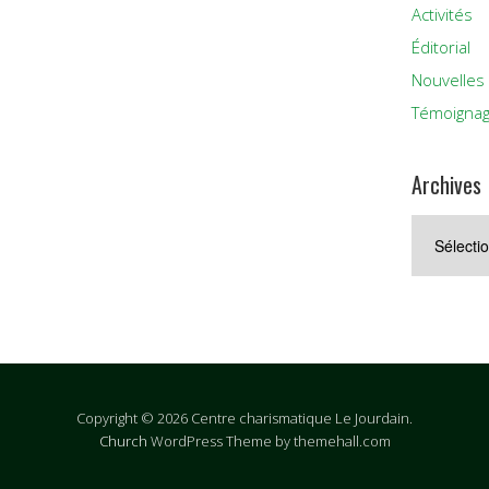
Activités
Éditorial
Nouvelles
Témoigna
Archives
Archives
Copyright © 2026 Centre charismatique Le Jourdain.
Church
WordPress Theme by themehall.com