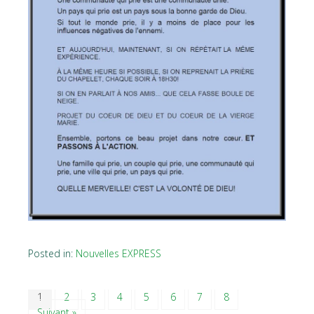
Posted in:
Nouvelles EXPRESS
1
2
3
4
5
6
7
8
Suivant »