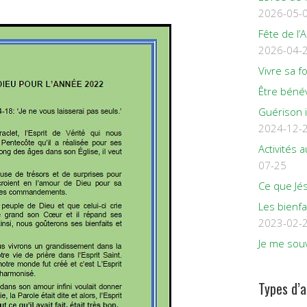
2026-05-
Fête de l’
2026-04-
Vivre sa f
Être béné
Guérison 
2024-12-
Activités
07-25
Ce que Jés
Les bienfa
2023-02-
Je me souv
Types d’a