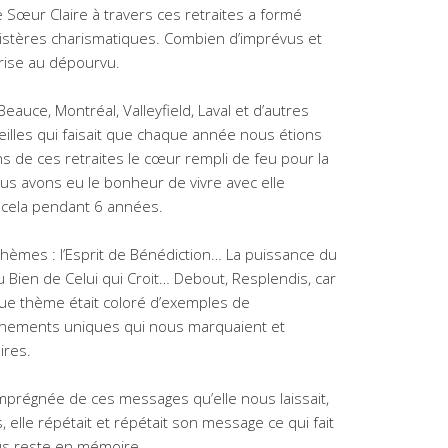
Sœur Claire à travers ces retraites a formé
nistères charismatiques. Combien d’imprévus et
 prise au dépourvu.
eauce, Montréal, Valleyfield, Laval et d’autres
reilles qui faisait que chaque année nous étions
 de ces retraites le cœur rempli de feu pour la
ous avons eu le bonheur de vivre avec elle
 cela pendant 6 années.
thèmes : l’Esprit de Bénédiction… La puissance du
Bien de Celui qui Croit… Debout, Resplendis, car
ue thème était coloré d’exemples de
vénements uniques qui nous marquaient et
ires.
mprégnée de ces messages qu’elle nous laissait,
, elle répétait et répétait son message ce qui fait
ous reste en mémoire.