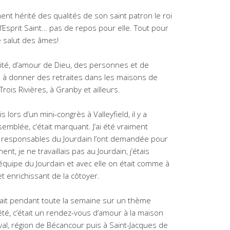
nt hérité des qualités de son saint patron le roi
 l’Esprit Saint… pas de repos pour elle. Tout pour
le salut des âmes!
rité, d’amour de Dieu, des personnes et de
ces à donner des retraites dans les maisons de
Trois Rivières, à Granby et ailleurs.
s lors d’un mini-congrès à Valleyfield, il y a
semblée, c’était marquant. J’ai été vraiment
es responsables du Jourdain l’ont demandée pour
nt, je ne travaillais pas au Jourdain, j’étais
l’équipe du Jourdain et avec elle on était comme à
 et enrichissant de la côtoyer.
lait pendant toute la semaine sur un thème
été, c’était un rendez-vous d’amour à la maison
al, région de Bécancour puis à Saint-Jacques de