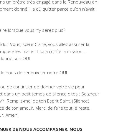
vions un prêtre très engagé dans le Renouveau en
moment donné, il a dû quitter parce qu’on n’avait
 faire lorsque vous n’y serez plus?
du : Vous, sœur Claire, vous allez assurer la
imposé les mains. Il lui a confié la mission…
a donné son OUI.
 de nous de renouveler notre OUI.
er ou de continuer de donner votre vie pour
 et dans un petit temps de silence dites : Seigneur
r. Remplis-moi de ton Esprit Saint. (Silence)
e de ton amour. Merci de faire tout le reste.
ur. Amen!
INUER DE NOUS ACCOMPAGNER. NOUS