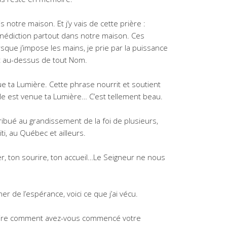
s notre maison. Et j’y vais de cette prière :
énédiction partout dans notre maison. Ces
sque j’impose les mains, je prie par la puissance
t au-dessus de tout Nom.
ue ta Lumière. Cette phrase nourrit et soutient
lle est venue ta Lumière… C’est tellement beau.
ibué au grandissement de la foi de plusieurs,
ti, au Québec et ailleurs.
r, ton sourire, ton accueil…Le Seigneur ne nous
 de l’espérance, voici ce que j’ai vécu.
 Claire comment avez-vous commencé votre