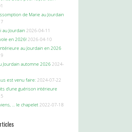
01
Assomption de Marie au Jourdain
27
oi au Jourdain
2026-04-11
vole en 2026!
2026-04-10
intérieure au Jourdain en 2026
29
 au Jourdain automne 2026
2024-
us est venu faire:
2024-07-22
its d’une guérison intérieure
25
iens, … le chapelet
2022-07-18
rticles