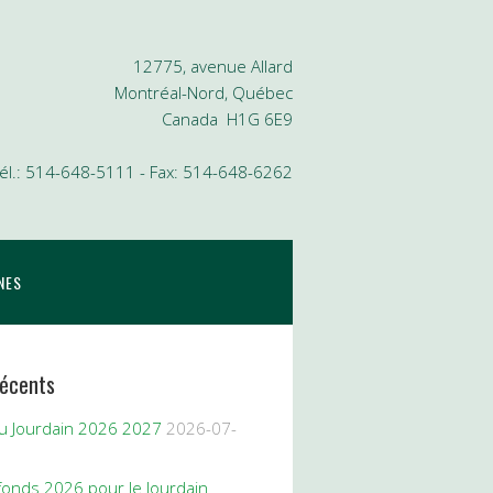
12775, avenue Allard
Montréal-Nord, Québec
Canada H1G 6E9
él.: 514-648-5111 - Fax: 514-648-6262
NES
récents
du Jourdain 2026 2027
2026-07-
fonds 2026 pour le Jourdain