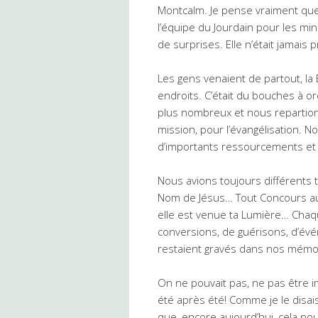
Montcalm. Je pense vraiment que 
l’équipe du Jourdain pour les mi
de surprises. Elle n’était jamais
Les gens venaient de partout, la B
endroits. C’était du bouches à o
plus nombreux et nous repartions
mission, pour l’évangélisation. N
d’importants ressourcements et
Nous avions toujours différents 
Nom de Jésus… Tout Concours au 
elle est venue ta Lumière… Chaq
conversions, de guérisons, d’é
restaient gravés dans nos mémo
On ne pouvait pas, ne pas être i
été après été! Comme je le disais
que, encore aujourd’hui, cela n