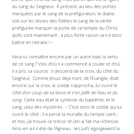
du sang du Seigneur. À présent, au lieu des portes
marquées par le sang de la préfiguration, le diable
voit sur les lèvres des fidèles le sang de la vérité
préfigurée marquer la porte de ce temple du Christ
qu’ils sont maintenant ; à plus forte raison va-t-il donc
battre en retraite ! ~
Veux tu connaître encore par un autre biais la vertu
de ce sang ? Vois d’où il a commencé à couler et d’où
il a pris sa source : il descend de la croix, du côté du
Seigneur. Comme Jésus déjà mort, dit l’Évangile, était
encore sur la croix, le soldat s’approcha,
lui ouvrit le
côté d’un coup de sa lance et il en jaillit de l’eau et du
sang
. Cette eau était le symbole du baptême, et le
sang, celui des mystères. ~ C’est donc le soldat qui lui
ouvrit le côté ; il a percé la muraille du temple saint ;
et moi, j’ai trouvé ce trésor et j’en ai fait ma richesse.
Ainsi en a-t-il été de l’Agneau : les Juifs égorgeaient la