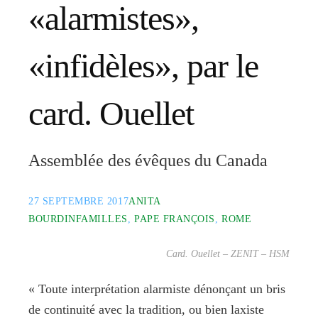
«alarmistes»,
«infidèles», par le
card. Ouellet
Assemblée des évêques du Canada
27 SEPTEMBRE 2017
ANITA
BOURDIN
FAMILLES
,
PAPE FRANÇOIS
,
ROME
Card. Ouellet – ZENIT – HSM
« Toute interprétation alarmiste dénonçant un bris
de continuité avec la tradition, ou bien laxiste