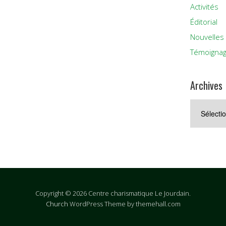
Activités
Éditorial
Nouvelles
Témoigna
Archives
Archives
Copyright © 2026 Centre charismatique Le Jourdain.
Church
WordPress Theme by themehall.com