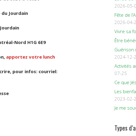
2026-05-
e du Jourdain
Fête de l’
2026-04-
 Jourdain
Vivre sa f
Être béné
ontréal-Nord H1G 6E9
Guérison 
on,
apportez votre lunch
2024-12-
Activités
crire, pour infos: courriel:
07-25
Ce que Jés
Les bienfa
esse
2023-02-
Je me souv
Types d’a