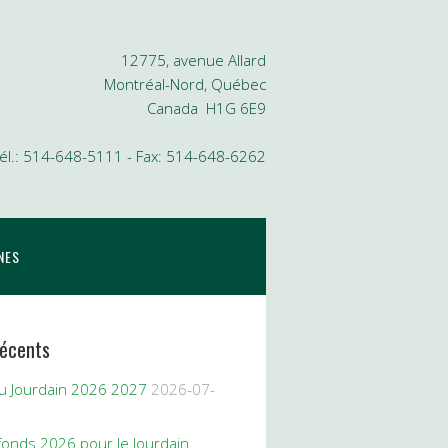
12775, avenue Allard
Montréal-Nord, Québec
Canada H1G 6E9
él.: 514-648-5111 - Fax: 514-648-6262
NES
récents
du Jourdain 2026 2027
2026-07-
fonds 2026 pour le Jourdain