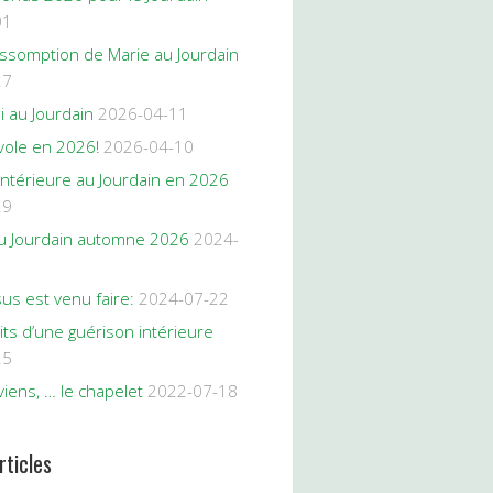
01
Assomption de Marie au Jourdain
27
oi au Jourdain
2026-04-11
vole en 2026!
2026-04-10
intérieure au Jourdain en 2026
29
 au Jourdain automne 2026
2024-
us est venu faire:
2024-07-22
its d’une guérison intérieure
25
iens, … le chapelet
2022-07-18
rticles