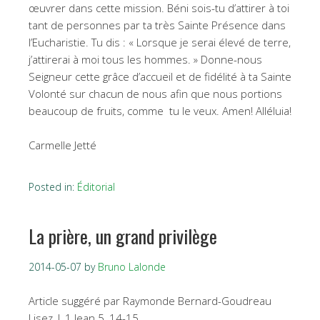
œuvrer dans cette mission. Béni sois-tu d’attirer à toi
tant de personnes par ta très Sainte Présence dans
l’Eucharistie. Tu dis : « Lorsque je serai élevé de terre,
j’attirerai à moi tous les hommes. » Donne-nous
Seigneur cette grâce d’accueil et de fidélité à ta Sainte
Volonté sur chacun de nous afin que nous portions
beaucoup de fruits, comme tu le veux. Amen! Alléluia!
Carmelle Jetté
Posted in:
Éditorial
La prière, un grand privilège
2014-05-07
by
Bruno Lalonde
Article suggéré par Raymonde Bernard-Goudreau
Lisez | 1 Jean 5, 14-15