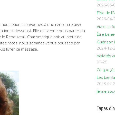
2026-05-
Fête de l’
2026-04-
, nous étions convoqués à une rencontre avec
Vivre sa f
tion ci-dessous). Elle est venue nous parler du
Être béné
e le Renouveau Charismatique soit au cœur de
Guérison 
toutes races, nous sommes venus poussés par
2024-12-
nous livrer ce message.
Activités
07-25
Ce que Jés
Les bienfa
2023-02-
Je me souv
Types d’a