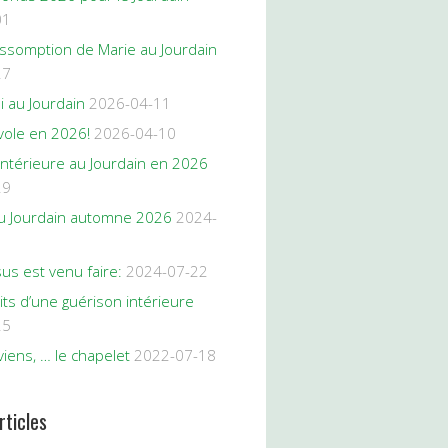
01
Assomption de Marie au Jourdain
27
oi au Jourdain
2026-04-11
vole en 2026!
2026-04-10
intérieure au Jourdain en 2026
29
 au Jourdain automne 2026
2024-
us est venu faire:
2024-07-22
its d’une guérison intérieure
25
iens, … le chapelet
2022-07-18
rticles