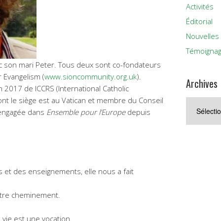
Activités
Éditorial
Nouvelles
Témoigna
ec son mari Peter. Tous deux sont co-fondateurs
r Evangelism (
www.sioncommunity.org.uk
).
Archives
n 2017 de ICCRS (International Catholic
nt le siège est au Vatican et membre du Conseil
Archives
st engagée dans
Ensemble pour l’Europe
depuis
s et des enseignements, elle nous a fait
notre cheminement.
vie est une vocation.